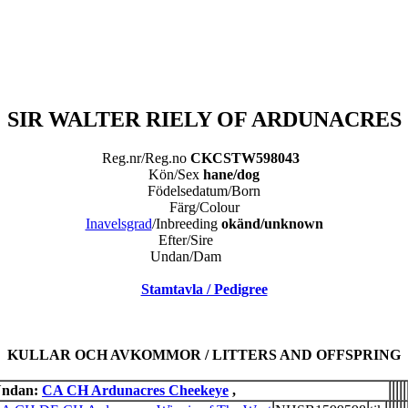
SIR WALTER RIELY OF ARDUNACRES
Reg.nr/Reg.no
CKCSTW598043
Kön/Sex
hane/dog
Födelsedatum/Born
Färg/Colour
Inavelsgrad
/Inbreeding
okänd/unknown
Efter/Sire
Undan/Dam
Stamtavla / Pedigree
KULLAR OCH AVKOMMOR / LITTERS AND OFFSPRING
ndan:
CA CH Ardunacres Cheekeye
,