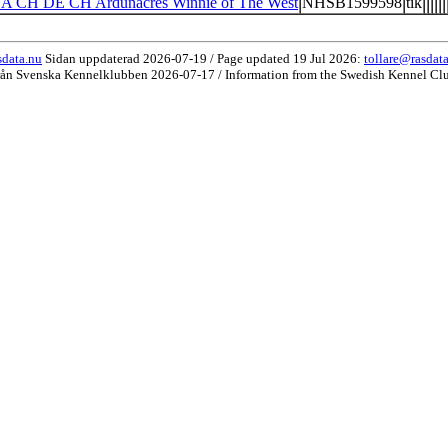
A CH DE CH Ardunacres Winnie of The West
NHSB1599598
tik
data.nu
Sidan uppdaterad 2026-07-19 / Page updated 19 Jul 2026:
tollare@rasdat
rån Svenska Kennelklubben 2026-07-17 / Information from the Swedish Kennel Cl