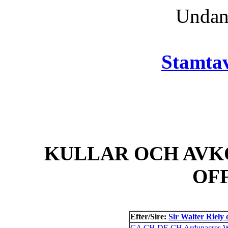
Unda
Stamtav
KULLAR OCH AVK
OF
Efter/Sire:
Sir Walter Riely
CA CH DE CH Ardunacres Wi