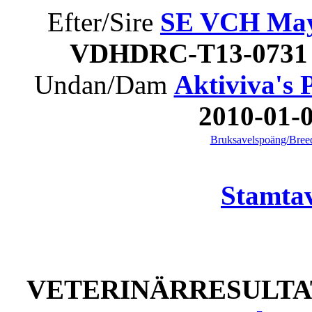
Efter/Sire
SE VCH Mayf
VDHDRC-T13-0731 
Undan/Dam
Aktiviva's 
2010-01
Bruksavelspoäng/Breed
Stamtav
VETERINÄRRESULTAT