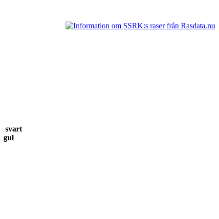
23 svart
17 gul