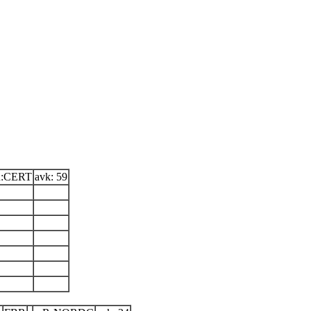
u:CERT
avk: 59