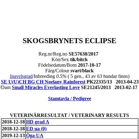
SKOGSBRYNETS ECLIPSE
Reg.nr/Reg.no
SE57638/2017
Kön/Sex
tik/bitch
Födelsedatum/Born
2017-10-17
Färg/Colour
svart/black
Inavelsgrad
/Inbreeding
0.5%
( 5 gen., 43 av 63 hundar finns)
e
SE U(U)CH BG CH Noelany Rainforest
PK22335/13 2013-04-
n/Dam
Small Miracles Everlasting Love
SE21245/2013 2013-02-
Stamtavla / Pedigree
VETERINÄRRESULTAT / VETERINARY RESULTS
2018-12-18
HD grad A
2018-12-18
ED ua (0)
2019-12-13
Öga UA