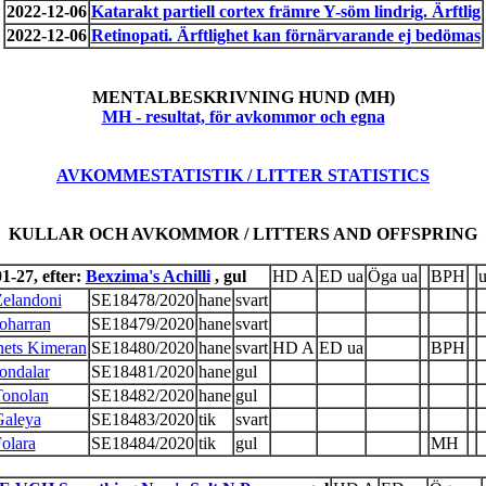
2022-12-06
Katarakt partiell cortex främre Y-söm lindrig. Ärftlig
2022-12-06
Retinopati. Ärftlighet kan förnärvarande ej bedömas
MENTALBESKRIVNING HUND (MH)
MH - resultat, för avkommor och egna
AVKOMMESTATISTIK / LITTER STATISTICS
KULLAR OCH AVKOMMOR / LITTERS AND OFFSPRING
1-27, efter:
Bexzima's Achilli
, gul
HD A
ED ua
Öga ua
BPH
Zelandoni
SE18478/2020
hane
svart
oharran
SE18479/2020
hane
svart
ets Kimeran
SE18480/2020
hane
svart
HD A
ED ua
BPH
ondalar
SE18481/2020
hane
gul
Tonolan
SE18482/2020
hane
gul
Galeya
SE18483/2020
tik
svart
olara
SE18484/2020
tik
gul
MH