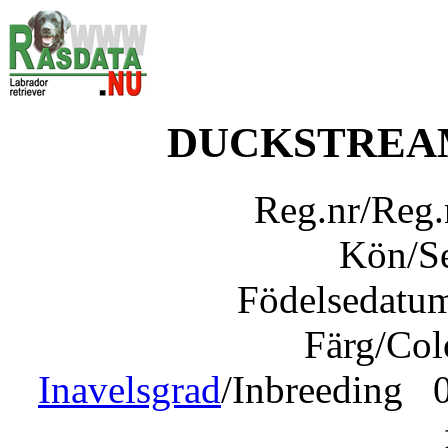
DUCKSTREAM
Reg.nr/Reg
Kön/S
Födelsedatu
Färg/Co
Inavelsgrad
/Inbreeding 0