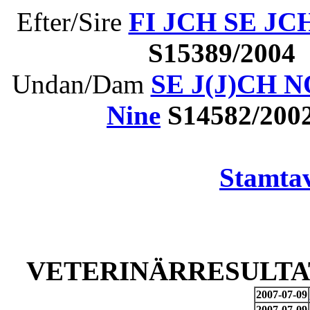
Efter/Sire
FI JCH SE JC
S15389/2004
Undan/Dam
SE J(J)CH NO
Nine
S14582/200
Stamtav
VETERINÄRRESULTAT
2007-07-09
2007-07-09