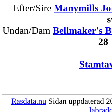
Efter/Sire
Manymills J
Undan/Dam
Bellmaker's B
28
Stamtav
Rasdata.nu
Sidan uppdaterad 20
labrad