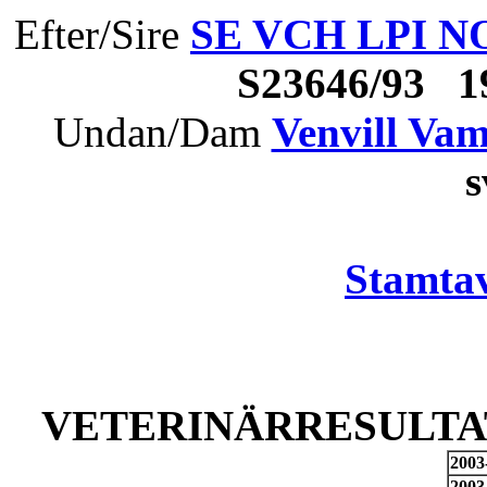
Efter/Sire
SE VCH LPI NO
S23646/93 
Undan/Dam
Venvill Va
Stamtav
VETERINÄRRESULTAT
2003
2003