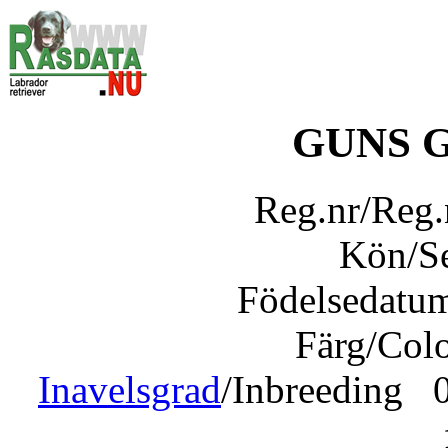
GUNS 
Reg.nr/Reg
Kön/S
Födelsedatu
Färg/Col
Inavelsgrad
/Inbreeding 0