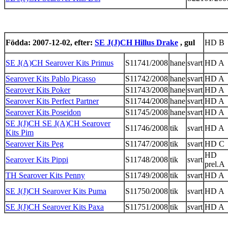
Födda: 2007-12-02, efter:
SE J(J)CH Hillus Drake
, gul
HD B
SE J(A)CH Searover Kits Primus
S11741/2008
hane
svart
HD A
Searover Kits Pablo Picasso
S11742/2008
hane
svart
HD A
Searover Kits Poker
S11743/2008
hane
svart
HD A
Searover Kits Perfect Partner
S11744/2008
hane
svart
HD A
Searover Kits Poseidon
S11745/2008
hane
svart
HD A
SE J(J)CH SE J(A)CH Searover
S11746/2008
tik
svart
HD A
Kits Pim
Searover Kits Peg
S11747/2008
tik
svart
HD C
HD
Searover Kits Pippi
S11748/2008
tik
svart
prel.A
TH Searover Kits Penny
S11749/2008
tik
svart
HD A
SE J(J)CH Searover Kits Puma
S11750/2008
tik
svart
HD A
SE J(J)CH Searover Kits Paxa
S11751/2008
tik
svart
HD A