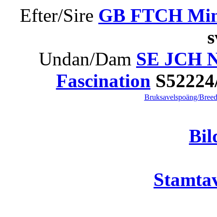
Efter/Sire
GB FTCH Min
Undan/Dam
SE JCH N
Fascination
S52224
Bruksavelspoäng/Breed
Bil
Stamtav