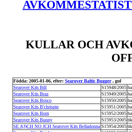
AVKOMMESTATISTIK
KULLAR OCH AVK
OF
Födda: 2005-01-06, efter:
Searover Baltic Bugger
, gul
Searover Kits Bill
S15948/2005
ha
Searover Kits Braz
S15949/2005
ha
Searover Kits Bosco
S15950/2005
ha
Searover Kits B'chrispin
S15951/2005
ha
Searover Kits Bom
S15952/2005
ha
Searover Kits Bunny
S15953/2005
ti
SE J(J)CH NO JCH Searover Kits Belladonna
S15954/2005
ti