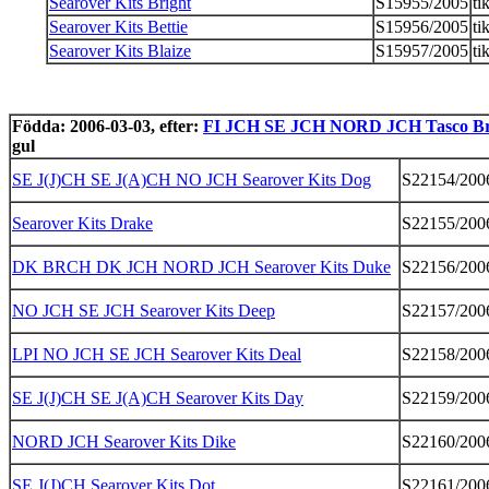
Searover Kits Bright
S15955/2005
ti
Searover Kits Bettie
S15956/2005
ti
Searover Kits Blaize
S15957/2005
ti
Födda: 2006-03-03, efter:
FI JCH SE JCH NORD JCH Tasco Br
gul
SE J(J)CH SE J(A)CH NO JCH Searover Kits Dog
S22154/200
Searover Kits Drake
S22155/200
DK BRCH DK JCH NORD JCH Searover Kits Duke
S22156/200
NO JCH SE JCH Searover Kits Deep
S22157/200
LPI NO JCH SE JCH Searover Kits Deal
S22158/200
SE J(J)CH SE J(A)CH Searover Kits Day
S22159/200
NORD JCH Searover Kits Dike
S22160/200
SE J(J)CH Searover Kits Dot
S22161/200