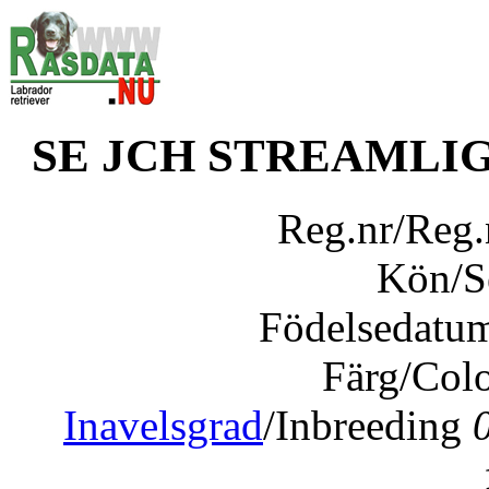
SE JCH STREAMLI
Reg.nr/Reg
Kön/
Födelsedatu
Färg/Col
Inavelsgrad
/Inbreeding