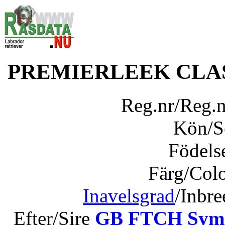
PREMIERLEEK CLA
Reg.nr/Reg.
Kön/
Födels
Färg/Col
Inavelsgrad
/Inbr
Efter/Sire
GB FTCH Symin