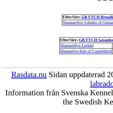
Efter/Sire:
GB FTCH Broadlaw
Shangarrilyn Ashglen of Glena
Efter/Sire:
GB FTCH Saxaphon
Shangarrilyn Ezekiel
Shanarrilyn Kim of Copperbirch
Rasdata.nu
Sidan uppdaterad 20
labrad
Information från Svenska Kenne
the Swedish Ke