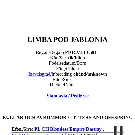
LIMBA POD JABLONIA
Reg.nr/Reg.no
PKR.VIII-6581
Kön/Sex
tik/bitch
Födelsedatum/Born
Färg/Colour
Inavelsgrad
/Inbreeding
okänd/unknown
Efter/Sire
Undan/Dam
Stamtavla / Pedigree
KULLAR OCH AVKOMMOR / LITTERS AND OFFSPRING
Efter/Sire:
PL CH Blondess Empire Dastiny
,