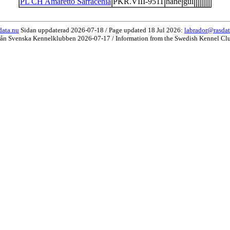
PL CH Amaretto Sarracenia
PKR.VIII-9511
hane
gul
data.nu
Sidan uppdaterad 2026-07-18 / Page updated 18 Jul 2026:
labrador@rasdat
rån Svenska Kennelklubben 2026-07-17 / Information from the Swedish Kennel Cl