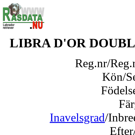
LIBRA D'OR DOUB
Reg.nr/Reg
Kön/S
Födels
Fär
Inavelsgrad
/Inbr
Efter