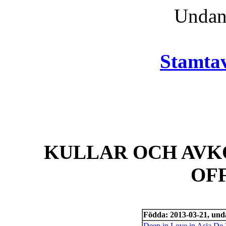
Unda
Stamtav
KULLAR OCH AVK
OF
Födda: 2013-03-21, un
Deep in Love in Asia De