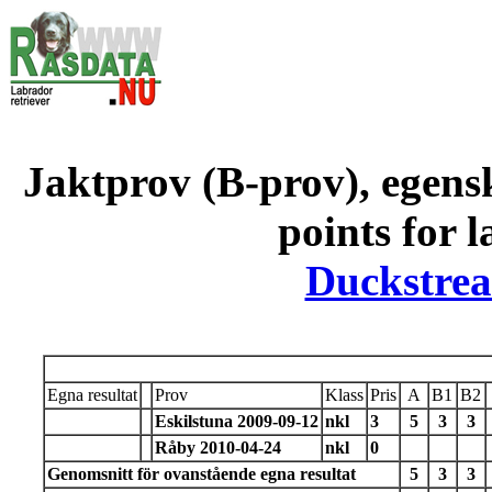
Jaktprov (B-prov), egens
points for 
Duckstrea
Egna resultat
Prov
Klass
Pris
A
B1
B2
Eskilstuna 2009-09-12
nkl
3
5
3
3
Råby 2010-04-24
nkl
0
Genomsnitt för ovanstående egna resultat
5
3
3