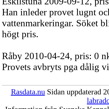
Eskilstuna 2009-09-12, pris
Han inleder provet lugnt oc
vattenmarkeringar. Söket blir
högt pris.
Råby 2010-04-24, pris: 0 n
Provets avbryts pga dålig vi
Rasdata.nu
Sidan uppdaterad 20
labrad