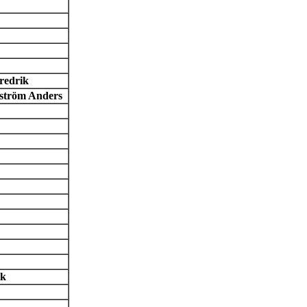
redrik
rström Anders
ik