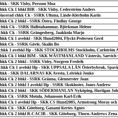
chkk - SKK Visby, Persson Moa
chkk Ck 1 bhkl BIR - SKK Visby, Cederström Anders
lacerad chkk Ck - SSRK Ultuna, Linde-Klerholm Karin
chkk Ck 2 bhkl - SSRK Östra, Findlay George
chkk Ck - SSRK Hallstahammar, Björkman Helene
chkk Ck - SSRK Grängesberg, Jaakkola Marjo
chkk Ck 1 avelskl - SKK Hund2004, Flyckt-Pedersen Gerd
chkk Ck - SSRK Gävle, Skalin Bo
chkk 1 avelskl Hp - SKK STOCKHOLMS Stockholm, Carlström 
chkk Ck 1 bhkl BIM - SKK WÄSTMANLAND Västerås, Saevich 
chkk Ck 2 bhkl - SSRK Visby, Norgren Fredrik
chkk Ck 1 avelskl Hp - SKK UPPSALA LÄN Österbybruk, Spavi
chkk - SKK DALARNAS KK Avesta, Leiviskä Jouko
chkk Ck 2 bhkl - SSRK Gränna, Glennerster Joan
chkk Ck 2 bhkl 1 avelskl Hp - SSRK Skokloster, Jones Andrew
chkk Ck 2 bhkl - SKK SÖDERMANLAN Nyköping, Hartigan Jo
chkk Ck - SSRK Motala, Johansson Karl-Erik
chkk Ck 1 avelskl Hp - SKK CS Hund2005, Armstrong Moray och
chkk Ck - SKK Göteborg, Ganami Kertes Agnes
chkk Ck 2 bhkl R-CACIB - SKK Göteborg, Thorn-Andrews Zena