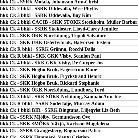
chkk Ck - SSRK Motala, Johansson Ann-Christ
chkk Ck 2 bhkl - SSRK Uddevalla, Wise Phyllis
chkk Ck 3 bhkl - SSRK Uddevalla, Bay Kim
chkk Ck 2 bhkl CACIB - SKK STOKK Stockholm, Müller Barbar
chkk Ck 4 bhkl - SSRK Skokloster, Lloyd-Carey Jennifer
chkk Ck - SKK ÖKK Norrköping, Tripoli Salvatore
chkk Ck - SKK UKK Österbybruk, Halvorsen Jostein
chkk Ck R bhkl - SSRK Gränna, Rocchi Daila
chkk Ck R bhkl - SKK GKK Visby, Scanlon Paul
chkk Ck 4 bhkl - SKK GKK Visby, De Cuyper Jos
chkk Ck - SKK Högbo Bruk, Fagerström Rune
chkk Ck - SKK Högbo Bruk, Fryckstrand Henric
chkk Ck - SKK Högbo Bruk, Rickard Stephanie
chkk Ck - SKK ÖKK Norrköping, Lundborg Tord
chkk Ck 3 bhkl - SKK SÖKK Nyköping, Sampaio Ann Joe
chkk Ck R bhkl - SSRK Södertälje, Murray Adam
chkk Ck 1 bhkl BIR - SSRK Dingtuna, Liljeqvist Liz-Beth
chkk Ck - SSRK Mjölby, Germundsson Ove
chkk Ck - SKK SMÖKK Växjö, Karlsson Magdalena
chkk Ck - SSRK Grängesberg, Ragnarson Patric
chkk Ck - SSRK Hammarö, Vantu Cristian