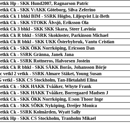
vetkk Hp - SKK Hund2007, Ragnarson Patric
vetkk Ck - SKK V:AKK Göteborg, Silva Zeferino
vetkk Ck 1 bhkl BIM - SSRK Högbo, Liljeqvist Liz-Beth
vetkk Ck - SKK STOKK Älvsjö, Eriksson Ola
vetkk Ck 3 bhkl - SKK SKK Skara, Steer Lavinia
vetkk Ck R bhkl - SSRK Skokloster, Parkinson Michael
vetkk Ck R bhkl - SKK UKK Österbybruk, Vantu Cristian
vetkk Ck - SKK ÖKK Norrköping, Ericsson Dan
vetkk Ck - SSRK Gränna, Janek Jana
vetkk Ck - SSRK Rottneros, Halvorsen Jostein
vetkk Ck R bhkl - SKK SÄKK Borås, Johansson Börje
c vetkl 2 vetkk - SSRK Almare Stäket, Young Susan
 vetkl - SKK CS Stockholm, Tan-Hietalahti Elina
vetkk Ck - SKK HAKK Tvååker, Whyte Frank
vetkk Ck - SKK HAKK Tvååker, Borregaard Madsen J
vetkk Ck - SKK ÖKK Norrköping, E:son Thoor Inge
vetkk Ck - SKK SÖKK Nyköping, Dreijer Monica
vetkk Ck - SSRK Kolmården, Wyatt Sally
vetkk Hp - SKK CS Stockholm, Tranholm Mikael