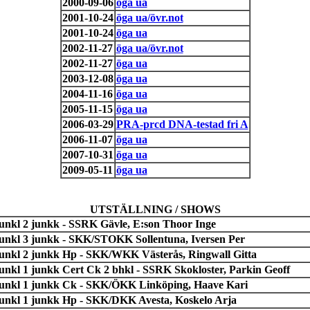
2000-09-06
öga ua
2001-10-24
öga ua/övr.not
2001-10-24
öga ua
2002-11-27
öga ua/övr.not
2002-11-27
öga ua
2003-12-08
öga ua
2004-11-16
öga ua
2005-11-15
öga ua
2006-03-29
PRA-prcd DNA-testad fri A
2006-11-07
öga ua
2007-10-31
öga ua
2009-05-11
öga ua
UTSTÄLLNING / SHOWS
junkl 2 junkk - SSRK Gävle, E:son Thoor Inge
junkl 3 junkk - SKK/STOKK Sollentuna, Iversen Per
junkl 2 junkk Hp - SKK/WKK Västerås, Ringwall Gitta
junkl 1 junkk Cert Ck 2 bhkl - SSRK Skokloster, Parkin Geoff
junkl 1 junkk Ck - SKK/ÖKK Linköping, Haave Kari
junkl 1 junkk Hp - SKK/DKK Avesta, Koskelo Arja