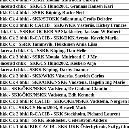
lacerad chkk - SKK/CS Hund2001, Granaas Hansen Kari
chkk Ck 4 bhkl - SSRK Köping, Burke Ned
chkk Ck 4 bhkl - SKK/STOKK Sollentuna, Crofts Deirdre
chkk Ck 3 bhkl R-CACIB - SKK/WKK Västerås, Hickey Frances
chkk Ck - SSRK/COCKER SP Skokloster, Jackson W Robert
chkk Ck 2 bhkl R-CACIB - SKK/DKK Avesta, Kavcic Marija
chkk Ck - SSRK Tammsvik, Heikkinen Anna Liisa
lacerad chkk Ck - SSRK Köping, Dan Helle
chkk Ck 3 bhkl - SSRK Motala, Muirhead C J Mr
lacerad chkk - SKK/CS Hund2002, Koskelo Arja
lacerad chkk - SSRK Köping, Darby Joanna
chkk Ck 3 bhkl - SKK/WKK Västerås, Saevich Carlos
chkk Ck 4 bhkl - SKK/ÖKK/NSKK Vadstena, Hagelin Ing-Marie
chkk - SKK/ÖKK/NSKK Vadstena, De Giuliani Claudio
chkk - SKK/ÖKK/NSKK Vadstena, Edh Kenneth
chkk Ck 3 bhkl R-CACIB - SKK/ÖKK/NSKK Vadstena, Norgren 
chkk Ck - SKK/CS Hund2003, Boswell Mark
chkk Ck 2 bhkl R-CACIB - SKK Stockholm, Pichard Laurent
chkk Ck 2 bhkl - SSRK Skokloster, Cederström Anders
chkk Ck 1 bhkl BIR CACIB - SKK UKK Österbybruk, Szil gyi Jud