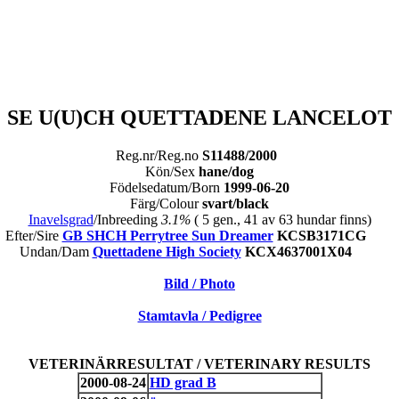
SE U(U)CH QUETTADENE LANCELOT
Reg.nr/Reg.no
S11488/2000
Kön/Sex
hane/dog
Födelsedatum/Born
1999-06-20
Färg/Colour
svart/black
Inavelsgrad
/Inbreeding
3.1%
( 5 gen., 41 av 63 hundar finns)
Efter/Sire
GB SHCH Perrytree Sun Dreamer
KCSB3171CG
Undan/Dam
Quettadene High Society
KCX4637001X04
Bild / Photo
Stamtavla / Pedigree
VETERINÄRRESULTAT / VETERINARY RESULTS
2000-08-24
HD grad B