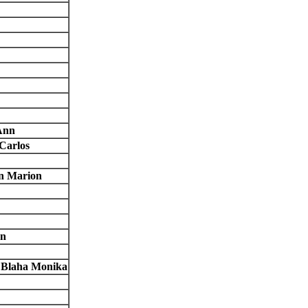
Ann
Carlos
n Marion
hn
 Blaha Monika