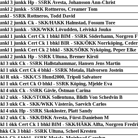
junkl 3 junkk Hp - SSRK Avesta, Johansson Ann-Christ
junkl 2 junkk - SSRK Rottneros, Creamer Tom
junkl - SSRK Rottneros, Todd David
junkl 2 junkk Ck - SKK/HAKK Halmstad, Fossum Tore
junkl 3 junkk - SKK/WKK Lövudden, Leiviskä Jouko
junkl 1 junkk Cert Ck 1 bhkl BIM - SSRK Söderhamn, Norgren F
junkl 1 junkk Cert Ck 1 bhkl BIR - SKK/ÖKK Norrköping, Cede
junkl 1 junkk Cert Ck 2 bhkl - SKK/SÖKK Nyköping, Peper Elke
junkl 2 junkk Hp - SSRK Ultuna, Bremer Kirsti
ukl 3 ukk Ck - SSRK Hallstahammar, Hansen Jens Martin
ukl 1 ukk Cert Ck 4 bhkl - SSRK Motala, Halvorsen Jostein
ukl R ukk - SKK/CS Hund2000, Tripoli Salvatore
ukl 1 ukk Cert Ck O bhkl - SSRK Köping, Mjelde Eva
ukl 4 ukk Ck - SSRK Gävle, Östman Carina
ukl 2 ukk - SKK/STOKK Sollentuna, Blidh Von Schedvin B
ukl 3 ukk Ck - SKK/WKK Västerås, Saevich Carlos
ukl 4 ukk Hp - SSRK Skokloster, Platt Sandy
ukl 2 ukk Ck - SKK/DKK Avesta, Fürst-Danielson M
ökl 1 ökk Cert Ck 1 bhkl BIM - SKK/HÄKK Alfta, Norgren Fredr
chkk Ck 3 bhkl - SSRK Ultuna, Scheel Kresten
chkk Ck 4 bhkl - SSRK Motala, Muirhead Carolyn