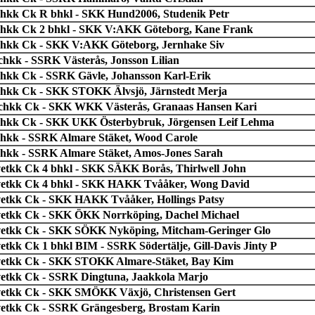
chkk Ck R bhkl - SKK Hund2006, Studenik Petr
chkk Ck 2 bhkl - SKK V:AKK Göteborg, Kane Frank
chkk Ck - SKK V:AKK Göteborg, Jernhake Siv
chkk - SSRK Västerås, Jonsson Lilian
chkk Ck - SSRK Gävle, Johansson Karl-Erik
chkk Ck - SKK STOKK Älvsjö, Järnstedt Merja
chkk Ck - SKK WKK Västerås, Granaas Hansen Kari
chkk Ck - SKK UKK Österbybruk, Jörgensen Leif Lehma
chkk - SSRK Almare Stäket, Wood Carole
chkk - SSRK Almare Stäket, Amos-Jones Sarah
vetkk Ck 4 bhkl - SKK SÄKK Borås, Thirlwell John
vetkk Ck 4 bhkl - SKK HAKK Tvååker, Wong David
vetkk Ck - SKK HAKK Tvååker, Hollings Patsy
vetkk Ck - SKK ÖKK Norrköping, Dachel Michael
vetkk Ck - SKK SÖKK Nyköping, Mitcham-Geringer Glo
vetkk Ck 1 bhkl BIM - SSRK Södertälje, Gill-Davis Jinty P
vetkk Ck - SKK STOKK Almare-Stäket, Bay Kim
vetkk Ck - SSRK Dingtuna, Jaakkola Marjo
vetkk Ck - SKK SMÖKK Växjö, Christensen Gert
vetkk Ck - SSRK Grängesberg, Brostam Karin