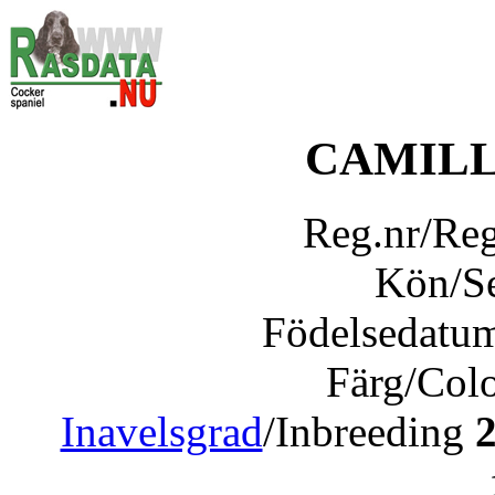
CAMILL
Reg.nr/Re
Kön/S
Födelsedatu
Färg/Col
Inavelsgrad
/Inbreeding