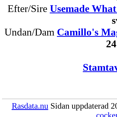
Efter/Sire
Usemade What
Undan/Dam
Camillo's Ma
2
Stamtav
Rasdata.nu
Sidan uppdaterad 20
cocke