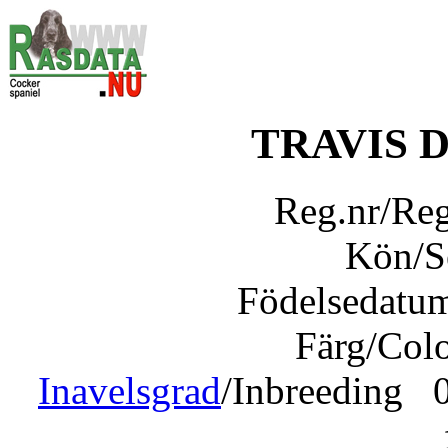
TRAVIS 
Reg.nr/Re
Kön/
Födelsedatu
Färg/Col
Inavelsgrad
/Inbreeding 0