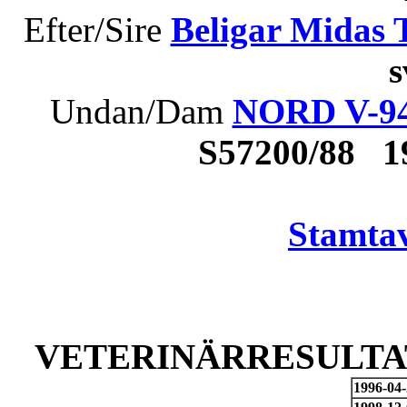
Efter/Sire
Beligar Midas 
Undan/Dam
NORD V-94
S57200/88 
Stamtav
VETERINÄRRESULTAT
1996-04