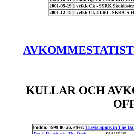
2001-05-19
1 vetkk Ck - SSRK Skokloster
2001-12-15
1 vetkk Ck 4 btkl - SKK/CS 
AVKOMMESTATISTIK
KULLAR OCH AVK
OF
Födda: 1999-06-26, efter:
Travis Spark in The Da
Travis Dancing in The Dark
S54450/99