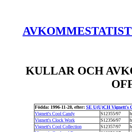
AVKOMMESTATISTIK
KULLAR OCH AVK
OF
Födda: 1996-11-28, efter:
SE U(U)CH Vignett's G
Vignett's Cool Candy
S12355/97
h
Vignett's Clock Work
S12356/97
h
Vignett's Cool Collection
S12357/97
h