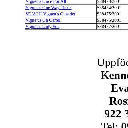
Vignett's Once For All
S38473/2001
Vignett's One Way Ticket
S38474/2001
SE VCH Vignett's Outsider
S38475/2001
Vignett's Oh Caroll
S38476/2001
Vignett's Only You
S38477/2001
Uppföd
Kenne
Eva
Ros
922 
Tel:
0