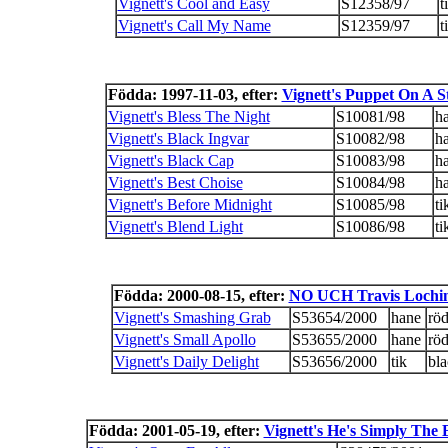
Vignett's Cool and Easy
S12358/97
t
Vignett's Call My Name
S12359/97
t
Födda: 1997-11-03, efter:
Vignett's Puppet On A S
Vignett's Bless The Night
S10081/98
h
Vignett's Black Ingvar
S10082/98
h
Vignett's Black Cap
S10083/98
h
Vignett's Best Choise
S10084/98
h
Vignett's Before Midnight
S10085/98
ti
Vignett's Blend Light
S10086/98
ti
Födda: 2000-08-15, efter:
NO UCH Travis Lochi
Vignett's Smashing Grab
S53654/2000
hane
rö
Vignett's Small Apollo
S53655/2000
hane
rö
Vignett's Daily Delight
S53656/2000
tik
bla
Födda: 2001-05-19, efter:
Vignett's He's Simply The 