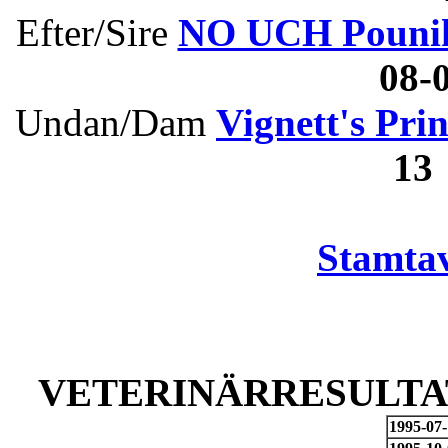
Efter/Sire
NO UCH Pouni
08
Undan/Dam
Vignett's Prin
13
Stamtav
VETERINÄRRESULTAT
1995-07