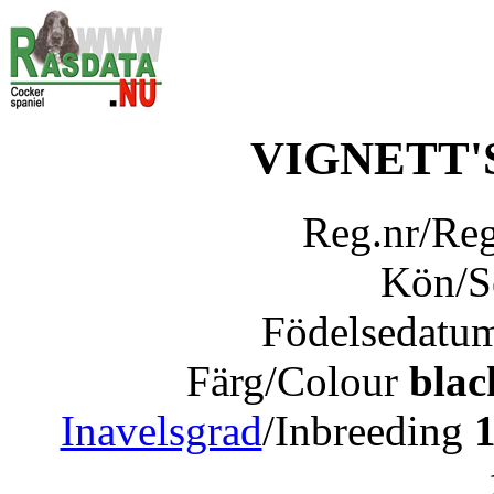
VIGNETT'
Reg.nr/Re
Kön/
Födelsedatu
Färg/Colour
blac
Inavelsgrad
/Inbreeding