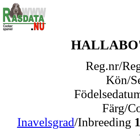
HALLABO
Reg.nr/Re
Kön/S
Födelsedatu
Färg/C
Inavelsgrad
/Inbreeding