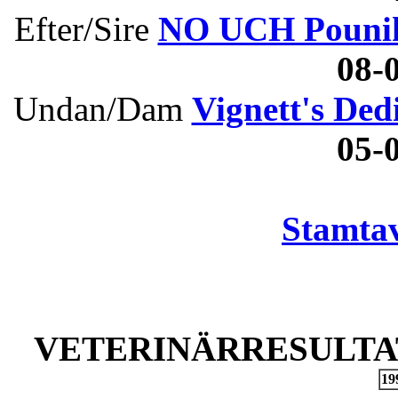
Efter/Sire
NO UCH Pouni
08
Undan/Dam
Vignett's Ded
05
Stamtav
VETERINÄRRESULTAT
19