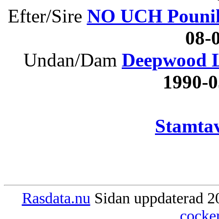
Efter/Sire
NO UCH Pouni
08
Undan/Dam
Deepwood Li
1990-
Stamtav
Rasdata.nu
Sidan uppdaterad 20
cocke