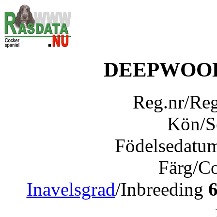
DEEPWOOD
Reg.nr/Re
Kön/
Födelsedatu
Färg/C
Inavelsgrad
/Inbreeding