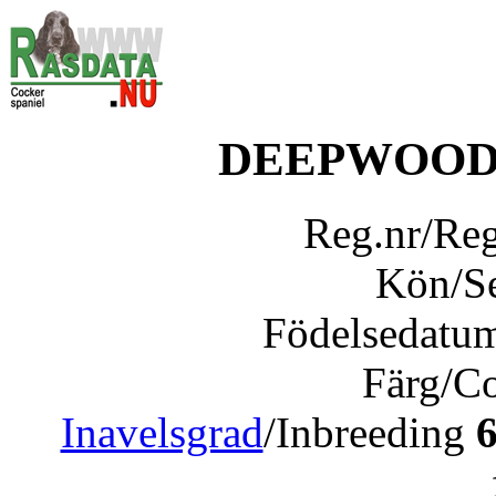
DEEPWOOD
Reg.nr/Re
Kön/S
Födelsedatu
Färg/C
Inavelsgrad
/Inbreeding