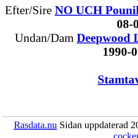
Efter/Sire
NO UCH Pouni
08
Undan/Dam
Deepwood Li
1990-
Stamtav
Rasdata.nu
Sidan uppdaterad 20
cocke