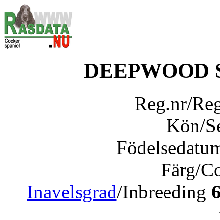
DEEPWOOD 
Reg.nr/Re
Kön/S
Födelsedatu
Färg/C
Inavelsgrad
/Inbreeding