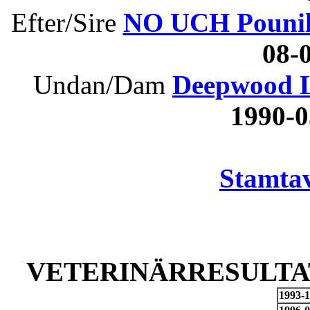
Efter/Sire
NO UCH Pouni
08
Undan/Dam
Deepwood Li
1990-
Stamtav
VETERINÄRRESULTAT
1993-1