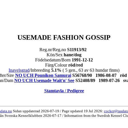
USEMADE FASHION GOSSIP
Reg.nr/Reg.no
S11913/92
Kön/Sex
hane/dog
Födelsedatum/Born
1991-12-12
Färg/Colour
röd/red
Inavelsgrad
/Inbreeding
5.1%
( 5 gen., 63 av 63 hundar finns)
fter/Sire
NO UCH Pounikon Samurai
S56768/90 1986-08-07 r
an/Dam
NO UCH Usemade Wait'n' See
S52408/89 1989-07-26 s
Stamtavla / Pedigree
data.nu
Sidan uppdaterad 2026-07-19 / Page updated 19 Jul 2026:
cocker@rasdat
rån Svenska Kennelklubben 2026-07-17 / Information from the Swedish Kennel Cl