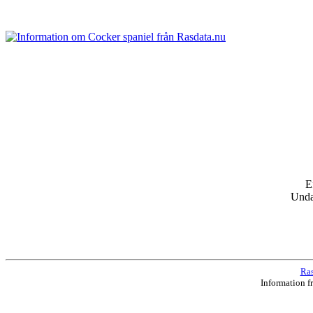
E
Und
Ras
Information f