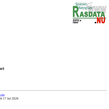
öd
vart
a.nu
ub 17 Jul 2026