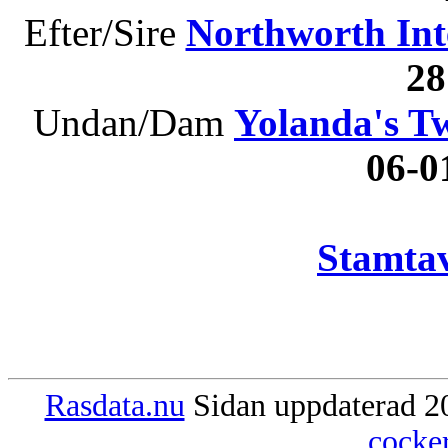
Efter/Sire
Northworth Int
2
Undan/Dam
Yolanda's Tw
06-
Stamtav
Rasdata.nu
Sidan uppdaterad 20
cocke