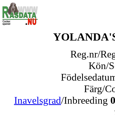
YOLANDA'
Reg.nr/Re
Kön/
Födelsedatu
Färg/C
Inavelsgrad
/Inbreeding