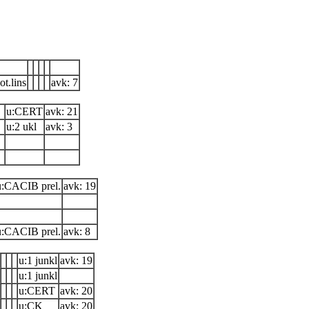
ot.lins
avk: 7
u:CERT
avk: 21
u:2 ukl
avk: 3
u:CACIB prel.
avk: 19
u:CACIB prel.
avk: 8
u:1 junkl
avk: 19
u:1 junkl
u:CERT
avk: 20
u:CK
avk: 20