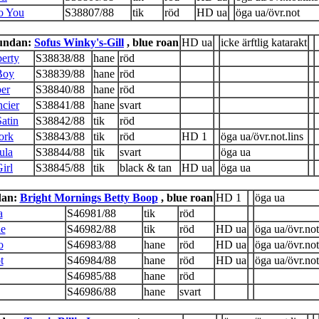
to You
S38807/88
tik
röd
HD ua
öga ua/övr.not
 undan:
Sofus Winky's-Gill
, blue roan
HD ua
icke ärftlig katarakt
berty
S38838/88
hane
röd
Boy
S38839/88
hane
röd
er
S38840/88
hane
röd
cier
S38841/88
hane
svart
atin
S38842/88
tik
röd
ork
S38843/88
tik
röd
HD 1
öga ua/övr.not.lins
ula
S38844/88
tik
svart
öga ua
irl
S38845/88
tik
black & tan
HD ua
öga ua
dan:
Bright Mornings Betty Boop
, blue roan
HD 1
öga ua
a
S46981/88
tik
röd
ne
S46982/88
tik
röd
HD ua
öga ua/övr.not
o
S46983/88
hane
röd
HD ua
öga ua/övr.not
t
S46984/88
hane
röd
HD ua
öga ua/övr.not
S46985/88
hane
röd
S46986/88
hane
svart