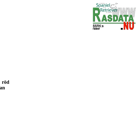
29 röd
 tan