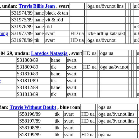
, undan:
Travis Billie Jean
, svart
öga ua/övr.not.lins
u:
S31974/89
hane
black & tan
S31975/89
hane
vit & röd
S31976/89
hane
röd
u
hing
S31977/89
hane
svart
HD ua
icke ärftlig katarakt
u
S31978/89
tik
svart
HD ua
öga ua/övr.not
u
-04-29, undan:
Laredos Natassja
, svart
HD ua
öga ua
u
S31808/89
hane
svart
S31809/89
tik
svart
HD ua
öga ua/övr.not
u
S31810/89
hane
svart
e
S31811/89
tik
svart
S31812/89
hane
svart
S31813/89
tik
svart
u
ndan:
Travis Without Doubt
, blue roan
öga ua
S58196/89
tik
svart
HD ua
öga ua/övr.not.lins
S58197/89
tik
svart
HD ua
öga ua/övr.not.lins
S58198/89
tik
svart
S58199/89
tik
svart
HD ua
öga ua