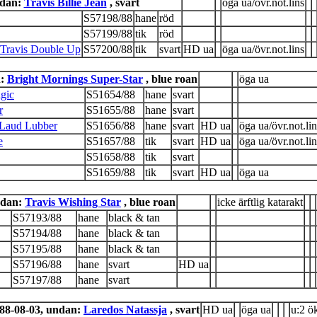
ndan:
Travis Billie Jean
, svart
öga ua/övr.not.lins
S57198/88
hane
röd
S57199/88
tik
röd
avis Double Up
S57200/88
tik
svart
HD ua
öga ua/övr.not.lins
n:
Bright Mornings Super-Star
, blue roan
öga ua
gic
S51654/88
hane
svart
r
S51655/88
hane
svart
Laud Lubber
S51656/88
hane
svart
HD ua
öga ua/övr.not.lin
e
S51657/88
tik
svart
HD ua
öga ua/övr.not.lin
S51658/88
tik
svart
S51659/88
tik
svart
HD ua
öga ua
ndan:
Travis Wishing Star
, blue roan
icke ärftlig katarakt
S57193/88
hane
black & tan
S57194/88
hane
black & tan
S57195/88
hane
black & tan
S57196/88
hane
svart
HD ua
S57197/88
hane
svart
88-08-03, undan:
Laredos Natassja
, svart
HD ua
öga ua
u:2 ö