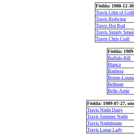
Födda: 1988-12-30
Travis Glint of Gold
Travis Redwing
Travis Hot Rod
Travis Simply Smas
Travis Chris Craft
Födda: 1989
Buffalo-Bill
Bianca
Baghera
Bonne-Louis
Bellman
Belle-Amie
Födda: 1989-07-27, u
Travis Night Daisy
Travis Summer Night
Travis Nightingate
Travis Lunar Lady