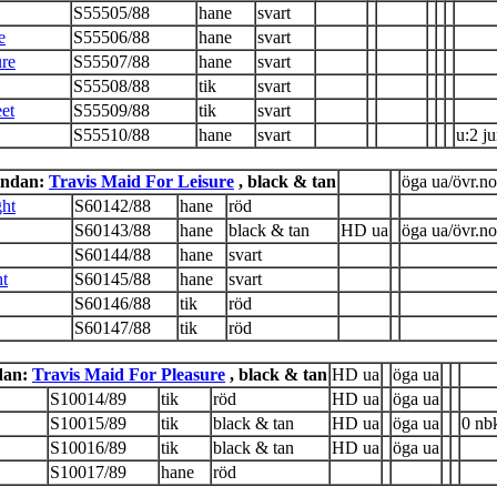
S55505/88
hane
svart
e
S55506/88
hane
svart
re
S55507/88
hane
svart
S55508/88
tik
svart
et
S55509/88
tik
svart
S55510/88
hane
svart
u:2 j
undan:
Travis Maid For Leisure
, black & tan
öga ua/övr.not
ght
S60142/88
hane
röd
S60143/88
hane
black & tan
HD ua
öga ua/övr.no
S60144/88
hane
svart
ht
S60145/88
hane
svart
S60146/88
tik
röd
S60147/88
tik
röd
dan:
Travis Maid For Pleasure
, black & tan
HD ua
öga ua
S10014/89
tik
röd
HD ua
öga ua
S10015/89
tik
black & tan
HD ua
öga ua
0 nb
S10016/89
tik
black & tan
HD ua
öga ua
S10017/89
hane
röd