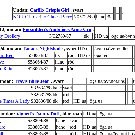
Undan:
Carillo Crispie Girl
, svart
NO UCH Carillo Chuck Berry
N05722/89
hane
röd
12, undan:
Forsudden's Ambitioos Anne-Gro
,
y Drollery
N32769/87
tik
HD ua
öga ua/övr.n
24, undan:
Tanac's Nightshade
, svart
HD ua
öga ua/övr.not.lins
 in Red
S53063/87
tik
röd
HD ua
öga ua
ye
S53064/87
hane
röd
e Rain
S53065/87
hane
röd
 undan:
Travis Billie Jean
, svart
öga ua/övr.not.lins
S32634/88
hane
svart
S32635/88
tik
röd
e Times A Lady
S32636/88
tik
röd
HD ua
öga ua
, undan:
Vignett's Dainty Doll
, blue roan
HD ua
öga ua
y
S38804/88
hane
svart
ure
S38805/88
hane
röd
HD ua
öga ua
ll
S38806/88
tik
röd
HD ua
öga ua/övr.not.lins