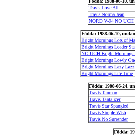
Födda: 1988-06-10, u
Travis Love All
Travis Norma Jean
NORD V-94 NO UCH Tr
Födda: 1988-06-10, unda
Bright Mornings Lots of Ma
Bright Mornings Leader Sta
NO UCH Bright Mornings 
Bright Mornings Lowly On
Bright Mornings Lazy Lazz
Bright Mornings Life Time
Födda: 1988-06-24, u
Travis Tanman
Travis Tantalizer
Travis Star Spangled
Travis Simple Wish
Travis No Surrender
Födda: 19