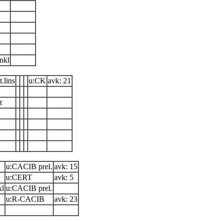
unkl
.lins
u:CK
avk: 21
t
u:CACIB prel.
avk: 15
u:CERT
avk: 5
kl
u:CACIB prel.
u:R-CACIB
avk: 23