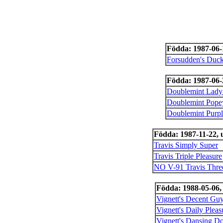
Födda: 1987-06-
Forsudden's Duck
Födda: 1987-06-
Doublemint Lady
Doublemint Pope
Doublemint Purpl
Födda: 1987-11-22,
Travis Simply Super
Travis Triple Pleasure
NO V-91 Travis Thre
Födda: 1988-05-06
Vignett's Decent Gu
Vignett's Daily Pleas
Vignett's Dansing Do