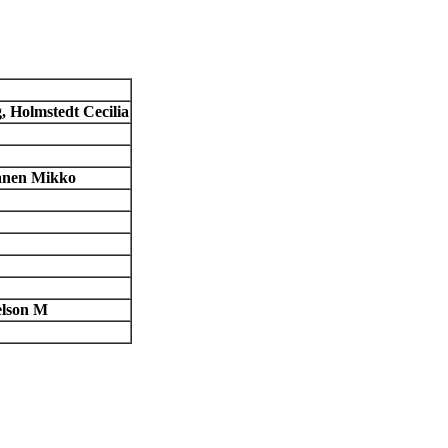
 Holmstedt Cecilia
janen Mikko
elson M