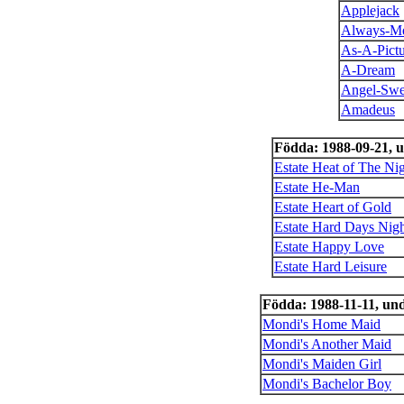
Applejack
Always-M
As-A-Pictu
A-Dream
Angel-Swe
Amadeus
Födda: 1988-09-21, 
Estate Heat of The Ni
Estate He-Man
Estate Heart of Gold
Estate Hard Days Nig
Estate Happy Love
Estate Hard Leisure
Födda: 1988-11-11, un
Mondi's Home Maid
Mondi's Another Maid
Mondi's Maiden Girl
Mondi's Bachelor Boy