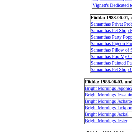
Vignett's Dedicated 
Födda: 1988-06-01,
Samanthas Privat Pro
Samanthas Pet Shop 
Samanthas Party Popp
Samanthas Pigeon Fan
Samanthas Pillow of S
Samanthas Pop My C
Samanthas Painted Pa
Samanthas Pet Shop G
Födda: 1988-06-03, un
Bright Mornings Japonic
Bright Mornings Jessani
Bright Mornings Jacharo
Bright Mornings Jackpoo
Bright Mornings Jackal
Bright Mornings Jester