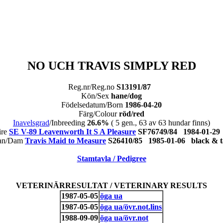
NO UCH TRAVIS SIMPLY RED
Reg.nr/Reg.no
S13191/87
Kön/Sex
hane/dog
Födelsedatum/Born
1986-04-20
Färg/Colour
röd/red
Inavelsgrad
/Inbreeding
26.6%
( 5 gen., 63 av 63 hundar finns)
ire
SE V-89 Leavenworth It S A Pleasure
SF76749/84 1984-01-
an/Dam
Travis Maid to Measure
S26410/85 1985-01-06 black &
Stamtavla / Pedigree
VETERINÄRRESULTAT / VETERINARY RESULTS
1987-05-05
öga ua
1987-05-05
öga ua/övr.not.lins
1988-09-09
öga ua/övr.not