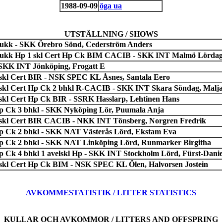
1988-09-09
öga ua
UTSTÄLLNING / SHOWS
0 ukk - SKK Örebro Sönd, Cederström Anders
1 ukk Hp 1 skl Cert Hp Ck BIM CACIB - SKK INT Malmö Lördag,
- SKK INT Jönköping, Frogatt E
1 skl Cert BIR - NSK SPEC KL Åsnes, Santala Eero
1 skl Cert Hp Ck 2 bhkl R-CACIB - SKK INT Skara Söndag, Mal
 skl Cert Hp Ck BIR - SSRK Hasslarp, Lehtinen Hans
Hp Ck 3 bhkl - SKK Nyköping Lör, Puumala Anja
1 skl Cert BIR CACIB - NKK INT Tönsberg, Norgren Fredrik
Hp Ck 2 bhkl - SKK NAT Västerås Lörd, Ekstam Eva
Hp Ck 2 bhkl - SKK NAT Linköping Lörd, Runmarker Birgitha
Hp Ck 4 bhkl 1 avelskl Hp - SKK INT Stockholm Lörd, Fürst-Dani
1 skl Cert Hp Ck BIM - NSK SPEC KL Ölen, Halvorsen Jostein
AVKOMMESTATISTIK / LITTER STATISTICS
KULLAR OCH AVKOMMOR / LITTERS AND OFFSPRING