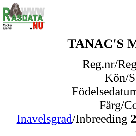
TANAC'S 
Reg.nr/Re
Kön/
Födelsedatu
Färg/C
Inavelsgrad
/Inbreeding