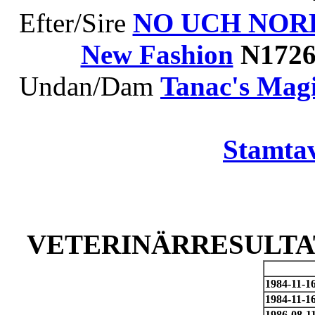
Efter/Sire
NO UCH NORD 
New Fashion
N1726
Undan/Dam
Tanac's Mag
Stamtav
VETERINÄRRESULTAT
1984-11-1
1984-11-1
1986-08-1