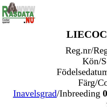
LIECOC
Reg.nr/Re
Kön/
Födelsedatu
Färg/C
Inavelsgrad
/Inbreeding