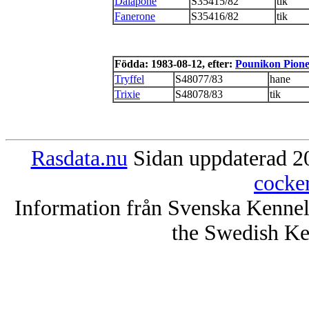
Dalapone
S35415/82
tik
Fanerone
S35416/82
tik
Födda: 1983-08-12, efter:
Pounikon Pione
Tryffel
S48077/83
hane
Trixie
S48078/83
tik
Rasdata.nu
Sidan uppdaterad 20
cocke
Information från Svenska Kenne
the Swedish Ke