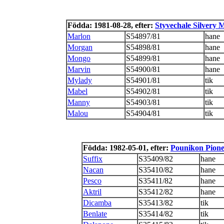
Födda: 1981-08-28, efter:
Styvechale Silvery 
Marlon
S54897/81
hane
Morgan
S54898/81
hane
Mongo
S54899/81
hane
Marvin
S54900/81
hane
Mylady
S54901/81
tik
Mabel
S54902/81
tik
Manny
S54903/81
tik
Malou
S54904/81
tik
Födda: 1982-05-01, efter:
Pounikon Pione
Suffix
S35409/82
hane
Nacan
S35410/82
hane
Pesco
S35411/82
hane
Aktril
S35412/82
hane
Dicamba
S35413/82
tik
Benlate
S35414/82
tik