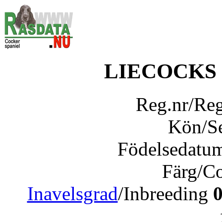
LIECOCKS 
Reg.nr/Re
Kön/S
Födelsedatu
Färg/C
Inavelsgrad
/Inbreeding