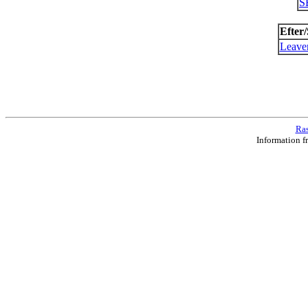
S
Efter/
Leaven
Ras
Information f