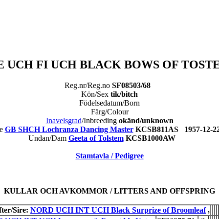
E UCH FI UCH BLACK BOWS OF TOST
Reg.nr/Reg.no
SF08503/68
Kön/Sex
tik/bitch
Födelsedatum/Born
Färg/Colour
Inavelsgrad
/Inbreeding
okänd/unknown
re
GB SHCH Lochranza Dancing Master
KCSB811AS 1957-12-
Undan/Dam
Geeta of Tolstem
KCSB1000AW
Stamtavla / Pedigree
KULLAR OCH AVKOMMOR / LITTERS AND OFFSPRING
fter/Sire:
NORD UCH INT UCH Black Surprize of Broomleaf
,