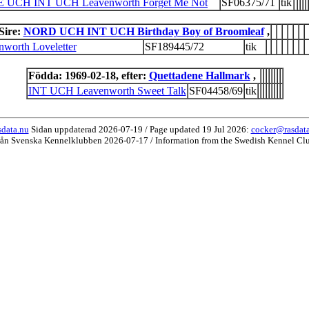
E UCH INT UCH Leavenworth Forget Me Not
SF06375/71
tik
Sire:
NORD UCH INT UCH Birthday Boy of Broomleaf
,
worth Loveletter
SF189445/72
tik
Födda: 1969-02-18, efter:
Quettadene Hallmark
,
INT UCH Leavenworth Sweet Talk
SF04458/69
tik
data.nu
Sidan uppdaterad 2026-07-19 / Page updated 19 Jul 2026:
cocker@rasdat
rån Svenska Kennelklubben 2026-07-17 / Information from the Swedish Kennel Cl