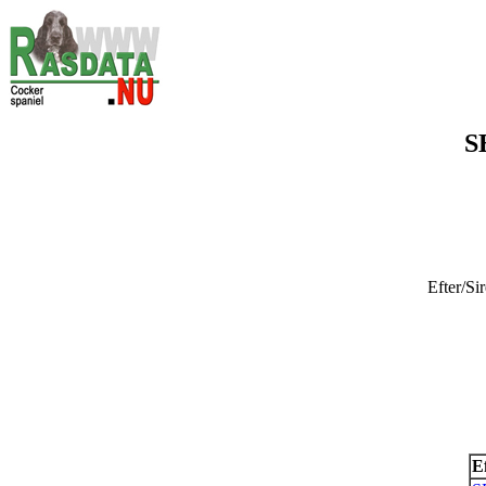
S
Efter/Si
E