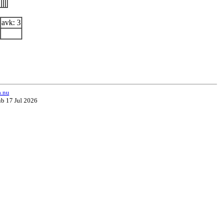
avk: 3
a.nu
ub 17 Jul 2026