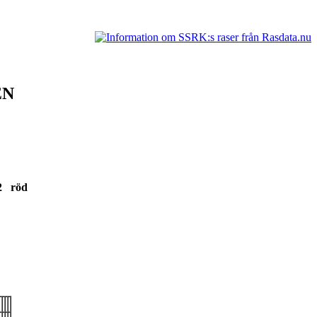
EN
22 röd