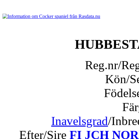
HUBBEST
Reg.nr/Re
Kön/S
Födels
Fär
Inavelsgrad
/Inbr
Efter/Sire
FI JCH NOR