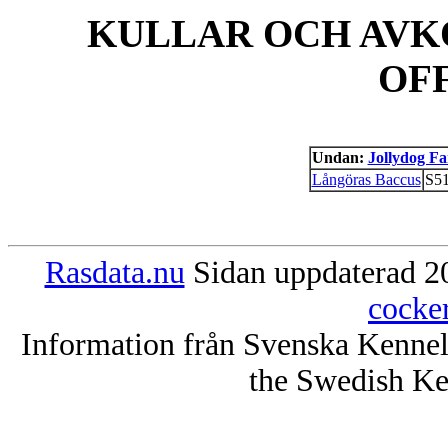
KULLAR OCH AVK
OF
Undan:
Jollydog Fa
Långöras Baccus
S51
Rasdata.nu
Sidan uppdaterad 20
cocke
Information från Svenska Kenne
the Swedish Ke