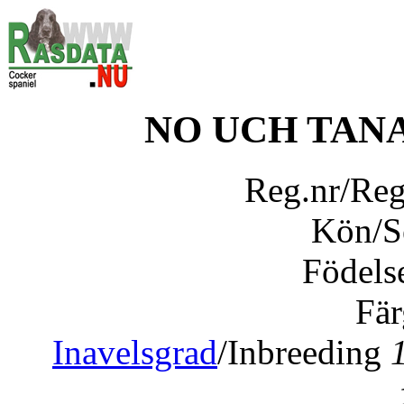
NO UCH TAN
Reg.nr/Re
Kön/
Födels
Fär
Inavelsgrad
/Inbreeding