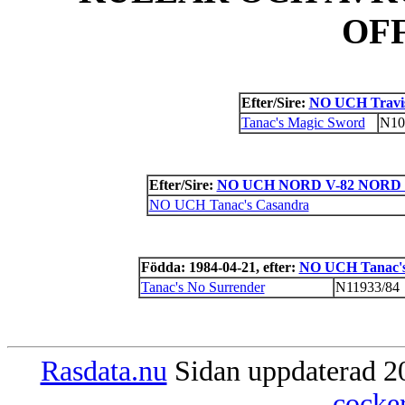
OF
Efter/Sire:
NO UCH Travis
Tanac's Magic Sword
N10
Efter/Sire:
NO UCH NORD V-82 NORD V-
NO UCH Tanac's Casandra
Födda: 1984-04-21, efter:
NO UCH Tanac's 
Tanac's No Surrender
N11933/84
Rasdata.nu
Sidan uppdaterad 20
cocke