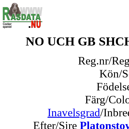
NO UCH GB SHC
Reg.nr/Re
Kön/
Födels
Färg/Col
Inavelsgrad
/Inbr
Efter/Sire
Platonsto