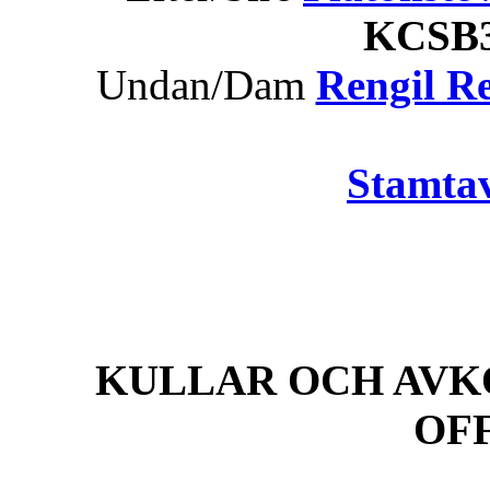
KCS
Undan/Dam
Rengil R
Stamtav
KULLAR OCH AVK
OF