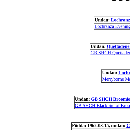
Undan:
Lochranz
Lochranza Evening
Undan:
Quettadene
GB SHCH Quettade
Undan:
Loch
Merryborne Ma
Undan:
GB SHCH Broomlea
GB SHCH Blackbird of Broo
Födda: 1962-08-15, undan:
C