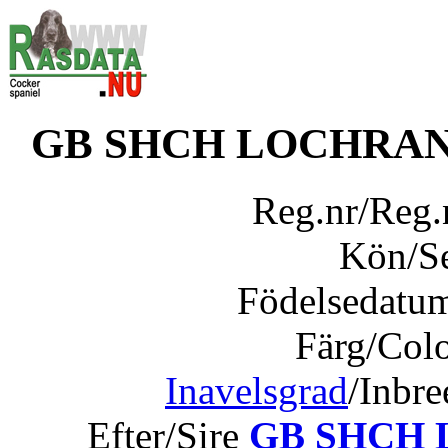
GB SHCH LOCHRA
Reg.nr/Reg
Kön/S
Födelsedatu
Färg/Col
Inavelsgrad
/Inbr
Efter/Sire
GB SHCH L