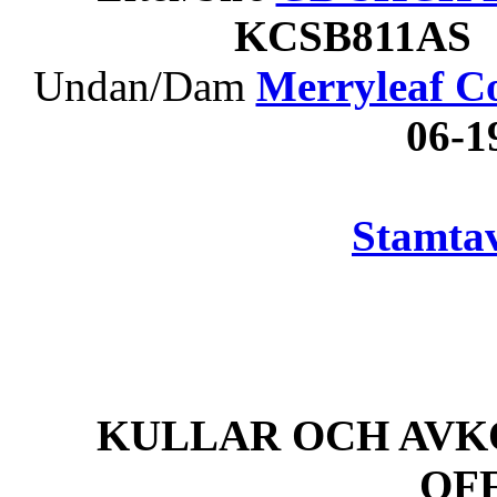
KCSB811AS 
Undan/Dam
Merryleaf C
06-
Stamtav
KULLAR OCH AVK
OF