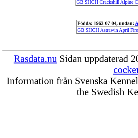
GB SHCH Crackshill Alpine C
Födda: 1963-07-04, undan:
A
GB SHCH Astrawin April Fire
Rasdata.nu
Sidan uppdaterad 20
cocke
Information från Svenska Kenne
the Swedish Ke