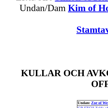
Undan/Dam
Kim of Ho
Stamtav
KULLAR OCH AVK
OF
Undan:
Zoe of We