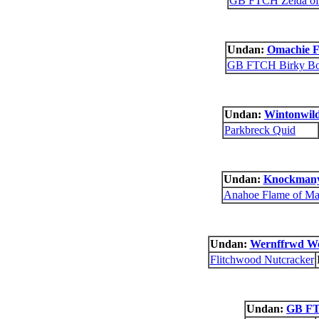
GB FTCH Zelda of
Undan:
Omachie F
GB FTCH Birky B
Undan:
Wintonwild
Parkbreck Quid
Undan:
Knockmany
Anahoe Flame of Mai
Undan:
Wernffrwd W
Flitchwood Nutcracker
Undan:
GB FT