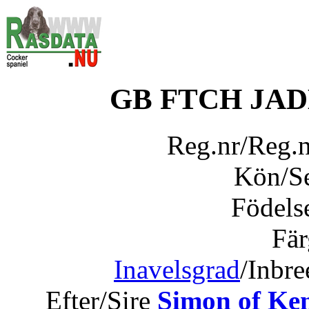
GB FTCH JA
Reg.nr/Reg.
Kön/S
Födels
Fär
Inavelsgrad
/Inbr
Efter/Sire
Simon of Ken