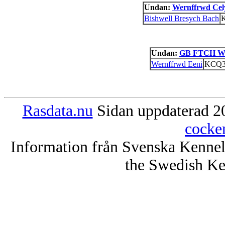
Undan:
Wernffrwd Cel
Bishwell Bresych Bach
Undan:
GB FTCH Wer
Wernffrwd Eeni
KCQ3
Rasdata.nu
Sidan uppdaterad 20
cocke
Information från Svenska Kenne
the Swedish Ke