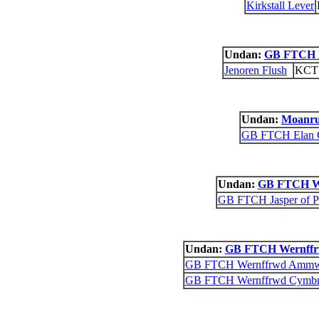
Kirkstall Lever
Undan:
GB FTCH B
Jenoren Flush
KCT
Undan:
Moanru
GB FTCH Elan 
Undan:
GB FTCH W
GB FTCH Jasper of P
Undan:
GB FTCH Wernffr
GB FTCH Wernffrwd Ammw
GB FTCH Wernffrwd Cymb