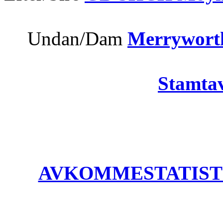
Undan/Dam
Merrywort
Stamtav
AVKOMMESTATISTIK