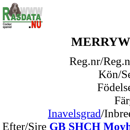
MERRYW
Reg.nr/Reg.
Kön/S
Födels
Fär
Inavelsgrad
/Inbr
Efter/Sire
GB SHCH Moyhi