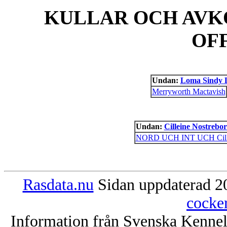
KULLAR OCH AVK
OF
Undan:
Loma Sindy 
Merryworth Mactavish
Undan:
Cilleine Nostrebo
NORD UCH INT UCH Cille
Rasdata.nu
Sidan uppdaterad 20
cocke
Information från Svenska Kenne