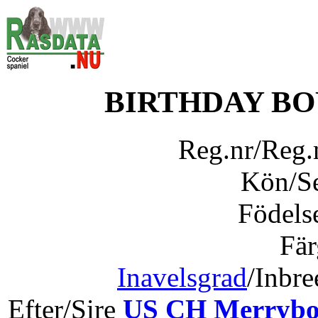
BIRTHDAY B
Reg.nr/Reg
Kön/S
Födels
Fär
Inavelsgrad
/Inbr
Efter/Sire
US CH Merrybor