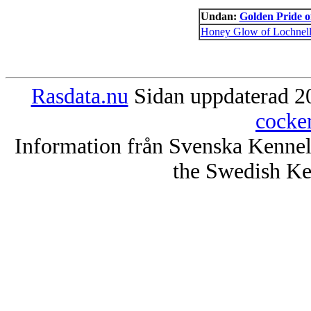
Undan:
Golden Pride o
Honey Glow of Lochnel
Rasdata.nu
Sidan uppdaterad 20
cocke
Information från Svenska Kenne
the Swedish Ke