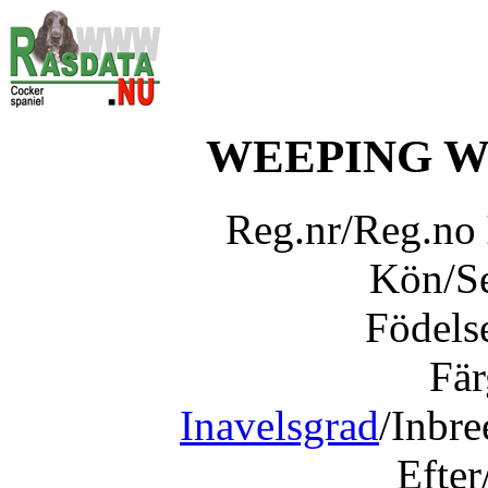
WEEPING W
Reg.nr/Reg.no
Kön/S
Födels
Fär
Inavelsgrad
/Inbr
Efter