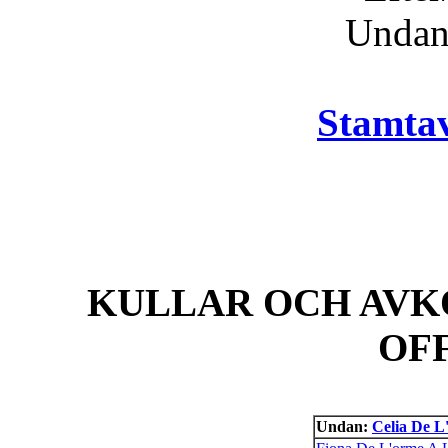
Unda
Stamtav
KULLAR OCH AVK
OF
Undan:
Celia De L