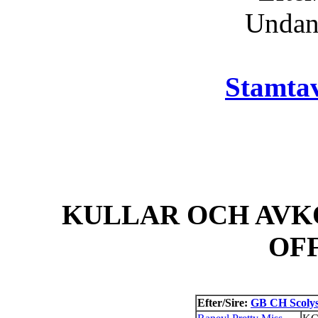
Unda
Stamtav
KULLAR OCH AVK
OF
Efter/Sire:
GB CH Scolys