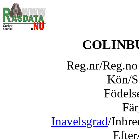
COLINB
Reg.nr/Reg.n
Kön/
Födels
Fär
Inavelsgrad
/Inbr
Efter