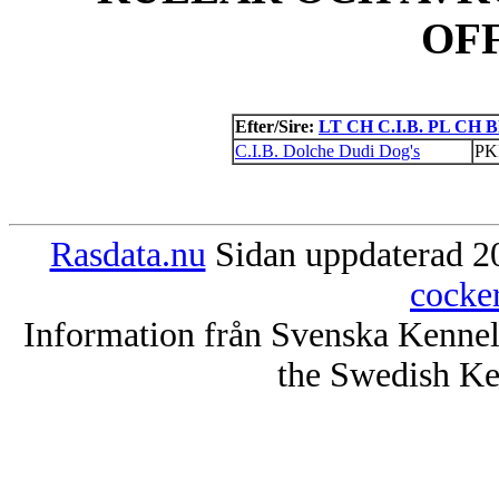
OF
Efter/Sire:
LT CH C.I.B. PL CH Bl
C.I.B. Dolche Dudi Dog's
PK
Rasdata.nu
Sidan uppdaterad 20
cocke
Information från Svenska Kenne
the Swedish Ke