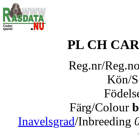
PL CH CA
Reg.nr/Reg.n
Kön/
Födels
Färg/Colour
b
Inavelsgrad
/Inbreeding