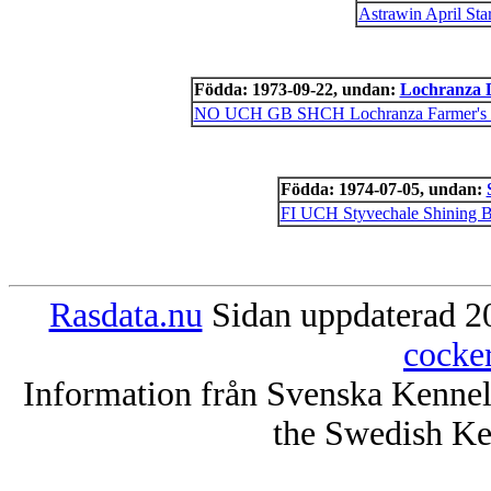
Astrawin April Sta
Födda: 1973-09-22, undan:
Lochranza 
NO UCH GB SHCH Lochranza Farmer's
Födda: 1974-07-05, undan:
FI UCH Styvechale Shining B
Rasdata.nu
Sidan uppdaterad 20
cocke
Information från Svenska Kenne
the Swedish Ke