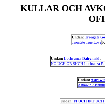
KULLAR OCH AVK
OF
Undan:
Trongate Go
Trongate True Love
K
Undan:
Lochranza Dairymaid
,
NO UCH GB SHCH Lochranza Far
Undan:
Astrawin
Astrawin Alcamill
Undan:
FI UCH INT UCH B